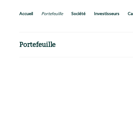
Passer
au
contenu
Accueil
Portefeuille
Société
Investisseurs
Ca
principal
Portefeuille