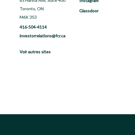
85 Hanna Ave, Suite 400
Instagram
Toronto, ON
Glassdoor
M6K 3S3
416-504-4114
investorrelations@fcr.ca
Voir autres sites