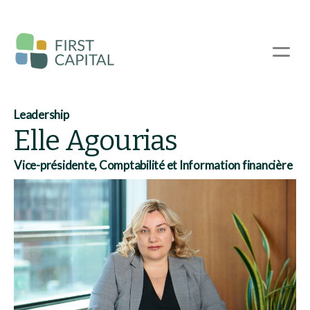
Passer
au
contenu
☰
principal
Leadership
Elle Agourias
Vice-présidente, Comptabilité et Information financière