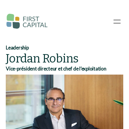
Passer
au
contenu
☰
principal
Leadership
Jordan Robins
Vice-président directeur et chef de l’exploitation