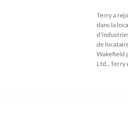
Terry a rej
dans la lo
d'industrie
de locatai
Wakefield p
Ltd., Terry