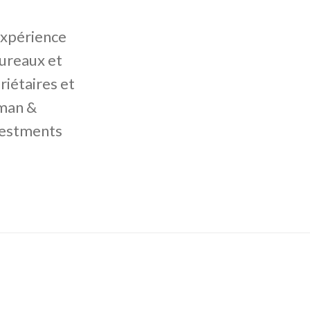
'expérience
ureaux et
riétaires et
hman &
vestments