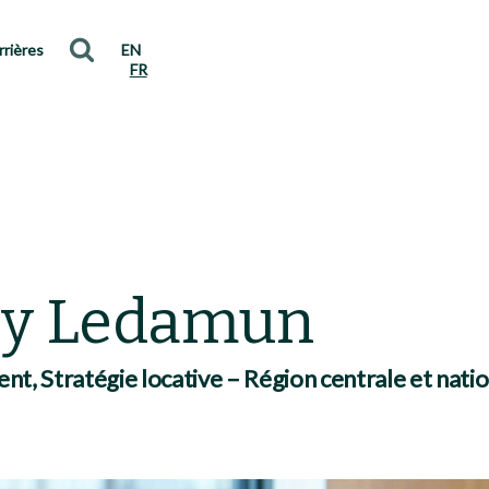
rrières
EN
FR
ry Ledamun
nt, Stratégie locative – Région centrale et nati