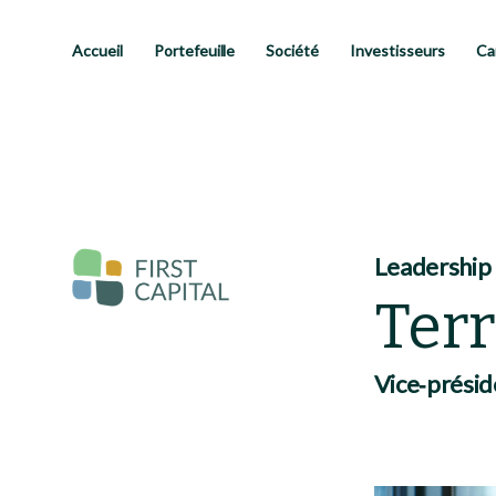
Passer
au
contenu
Accueil
Portefeuille
Société
Investisseurs
Ca
principal
Leadership
Ter
Vice‑préside