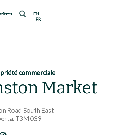
rrières
EN
FR
opriété commerciale
nston Market
on Road South East
berta
T3M 0S9
ca.