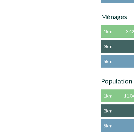
Ménages
1km
3,4
3km
5km
Population
1km
11,0
3km
5km