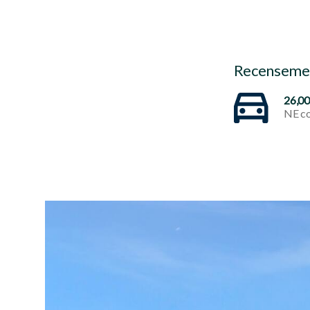
Recensemen
26,0
NE co