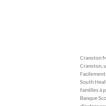
Cranston Ma
Cranston, 
Facilement 
South Heal
familles à p
Banque Scot
d’autres se