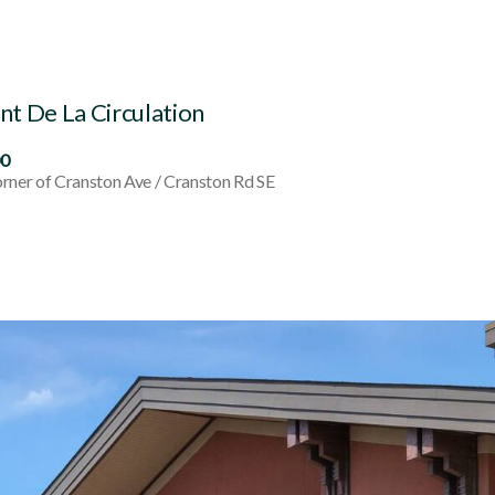
t De La Circulation
00
rner of Cranston Ave / Cranston Rd SE