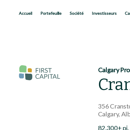
Passer
au
contenu
Accueil
Portefeuille
Société
Investisseurs
Ca
principal
Calgary Pr
Cra
356 Cranst
Calgary
Al
82,300+ pi. 