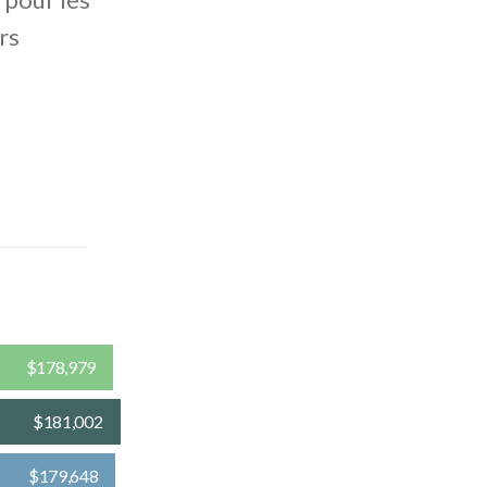
rs
$178,979
$181,002
$179,648