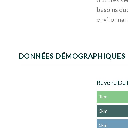
besoins quo
environnan
DONNÉES DÉMOGRAPHIQUES
Revenu Du
1km
3km
5km