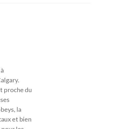
 à
algary.
et proche du
uses
obeys, la
caux et bien
 pour les