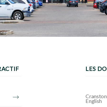
RACTIF
LES D
Cranston 
English