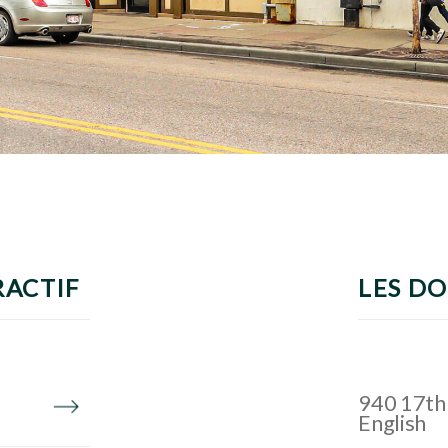
RACTIF
LES D
940 17th 
English