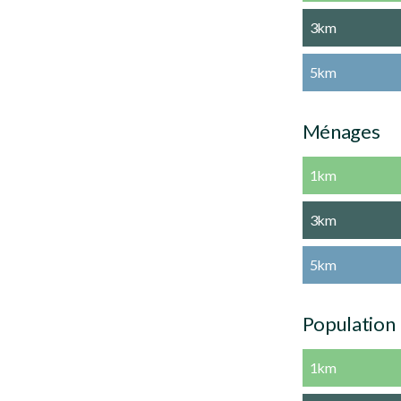
3km
5km
Ménages
1km
3km
5km
Population
1km