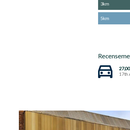
3km
5km
Recensemen
27,0
17th 