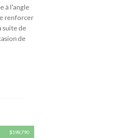
 à l’angle
se renforcer
a suite de
asion de
$198,790