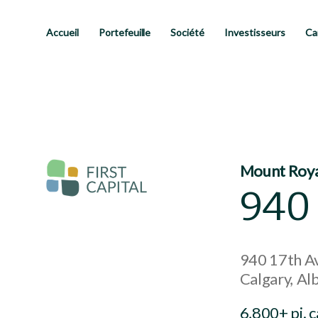
Passer
au
contenu
Accueil
Portefeuille
Société
Investisseurs
Ca
principal
Mount Roya
940
940 17th A
Calgary
Al
6,800+ pi. c