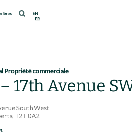
rrières
EN
FR
l Propriété commerciale
 – 17th Avenue S
venue South West
berta
T2T 0A2
a.