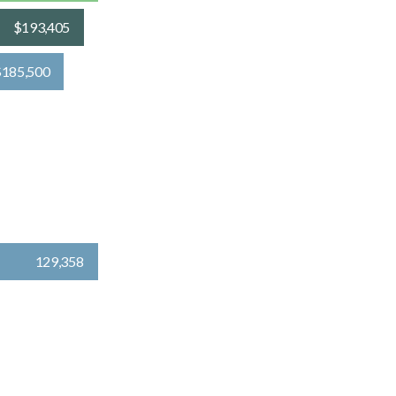
$193,405
$185,500
129,358