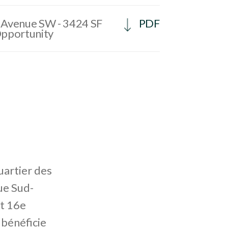
 Avenue SW - 3424 SF
PDF
Opportunity
uartier des
ue Sud-
t 16e
 bénéficie