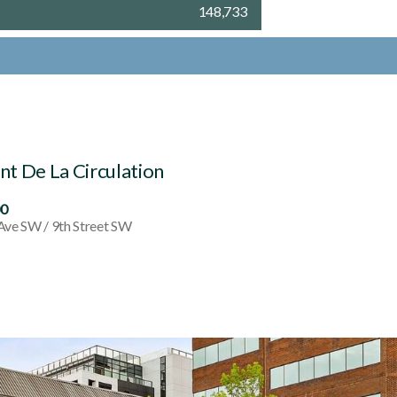
148,733
t De La Circulation
00
Ave SW / 9th Street SW