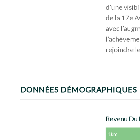
d’une visib
de la 17e A
avec l’augm
l’achèveme
rejoindre l
DONNÉES DÉMOGRAPHIQUES
Revenu Du
1km