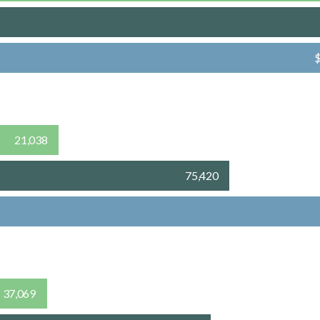
21,038
75,420
37,069