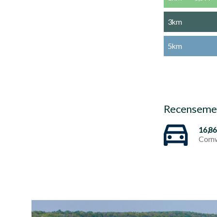
3km
5km
Recensemen
16,8
Cornw