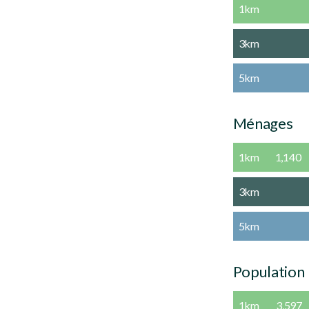
1km
3km
5km
Ménages
1km
1,140
3km
5km
Population
1km
3,597