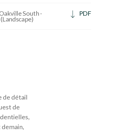
Oakville South -
PDF
 (Landscape)
 de détail
uest de
dentielles,
t demain,