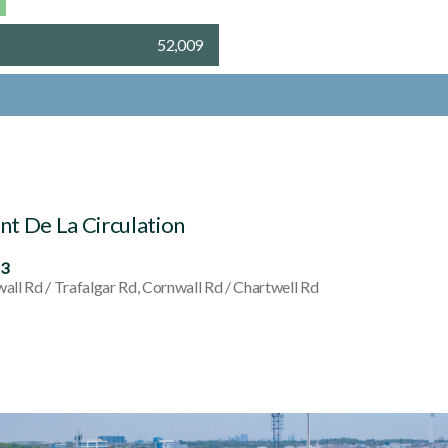
52,009
t De La Circulation
63
all Rd / Trafalgar Rd, Cornwall Rd / Chartwell Rd