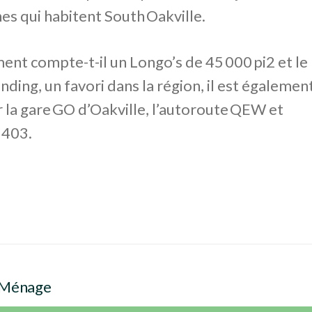
es qui habitent South Oakville.
nt compte-t-il un Longo’s de 45 000 pi
2
et le
ding, un favori dans la région, il est également
 la gare GO d’Oakville, l’autoroute QEW et
 403.
 Ménage