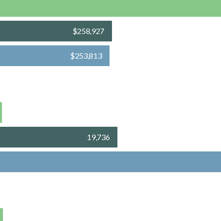
$258,927
$253,813
19,736