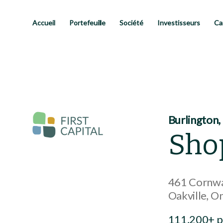
Passer
au
contenu
Accueil
Portefeuille
Société
Investisseurs
Ca
principal
Burlington,
Shop
461 Cornwa
Oakville
On
111,200+ pi