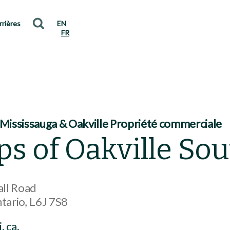
rrières
EN
FR
 Mississauga & Oakville Propriété commerciale
s of Oakville Sou
ll Road
tario
L6J 7S8
. ca.