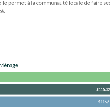
elle permet à la communauté locale de faire se
té.
 Ménage
$115,0
$116,6