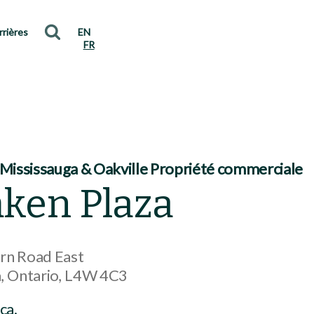
rrières
EN
FR
 Mississauga & Oakville Propriété commerciale
ken Plaza
rn Road East
a
Ontario
L4W 4C3
ca.