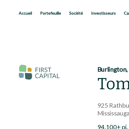
Passer
au
contenu
Accueil
Portefeuille
Société
Investisseurs
Ca
principal
Burlington,
Tom
925 Rathbu
Mississaug
94,100+ pi. 