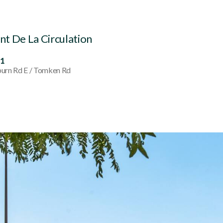
t De La Circulation
11
urn Rd E / Tomken Rd