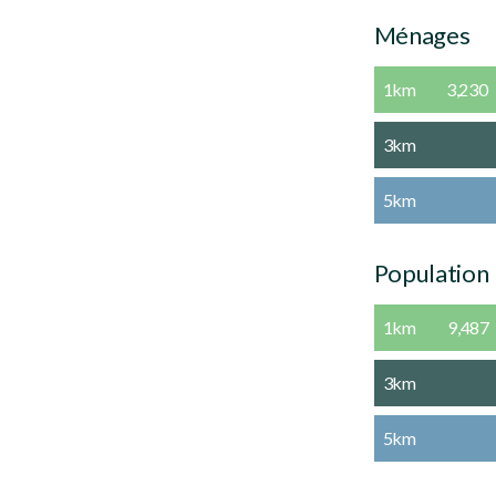
Ménages
1km
3,230
3km
5km
Population
1km
9,487
3km
5km