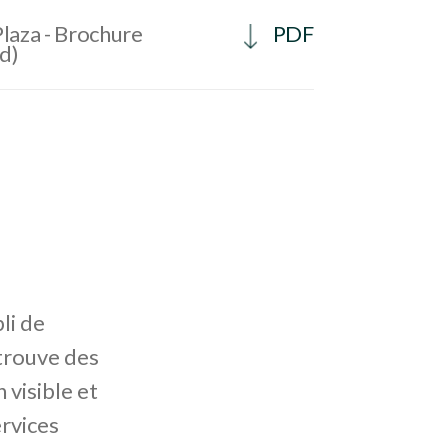
laza - Brochure
PDF
ed)
li de
 trouve des
 visible et
rvices