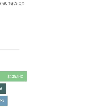
s achats en
$135,540
26
90