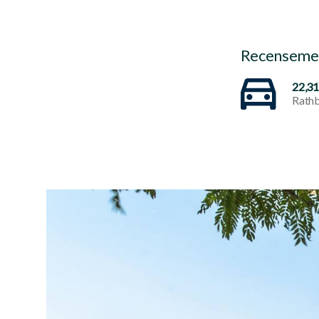
Recensemen
22,3
Rathb