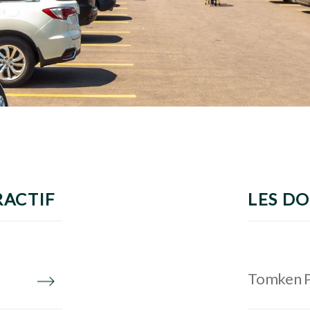
RACTIF
LES D
Tomken Pl