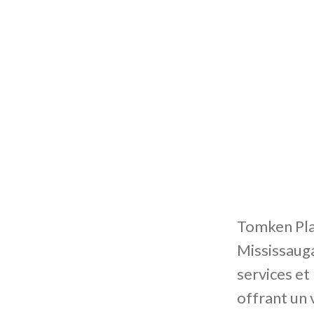
Tomken Plaz
Mississauga
services et
offrant un 