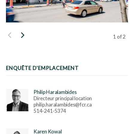
Viewing s
1
of
2
ENQUÊTE D'EMPLACEMENT
Philip Haralambides
Directeur principal location
philip.haralambides@fcr.ca
514-241-5374
Karen Kowal