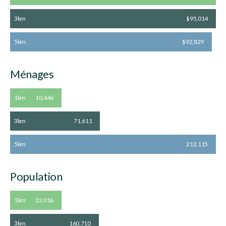
3km
$95,014
5km
$92,829
Ménages
1km
10,446
3km
71,611
5km
212,115
Population
1km
22,016
3km
160,710