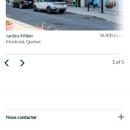
56,400 pi. ca.
Jardins Millen
Montréal, Quebec
Viewing 
1
of
5
Nous contacter