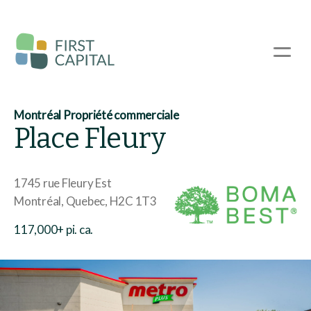
Passer
au
contenu
☰
principal
Montréal Propriété commerciale
Place Fleury
1745 rue Fleury Est
Montréal
Quebec
H2C 1T3
117,000+ pi. ca.