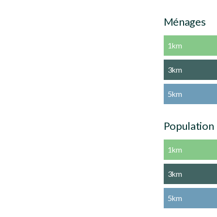
Ménages
1km
3km
5km
Population
1km
3km
5km