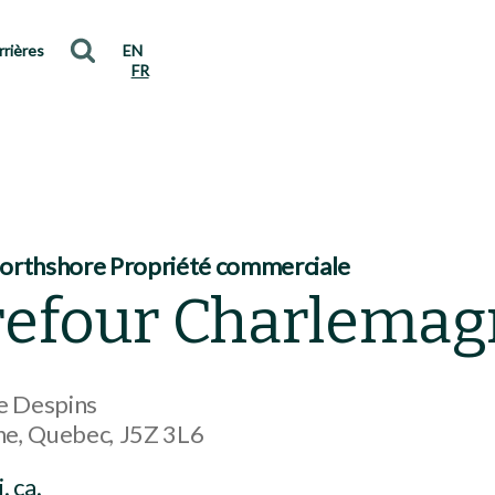
rrières
EN
FR
orthshore Propriété commerciale
refour Charlemag
e Despins
ne
Quebec
J5Z 3L6
. ca.