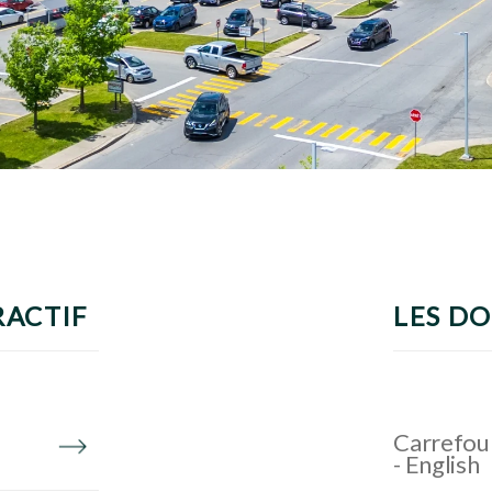
RACTIF
LES D
Carrefour
- English