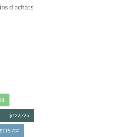
ins d’achats
21
$122,725
$115,737