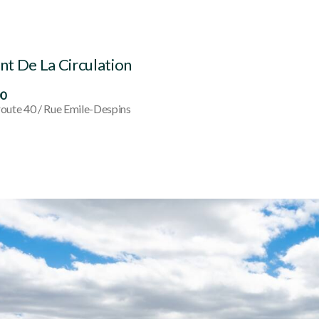
t De La Circulation
00
oute 40 / Rue Emile-Despins