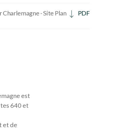
 Charlemagne - Site Plan
PDF
lemagne est
utes 640 et
 et de