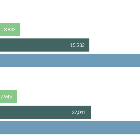
3,933
15,533
7,945
37,041