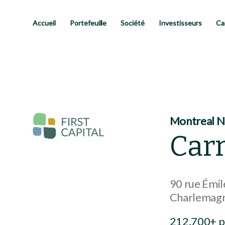
Passer
au
contenu
Accueil
Portefeuille
Société
Investisseurs
Ca
principal
Montreal N
Car
90 rue Émil
Charlemag
212,700+ pi