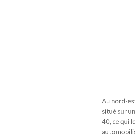
Au nord-est
situé sur u
40, ce qui l
automobili