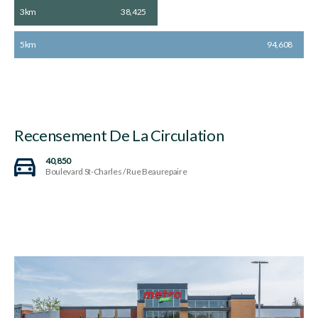
3km
38,425
5km
94,608
Recensement De La Circulation
40,850
Boulevard St-Charles / Rue Beaurepaire