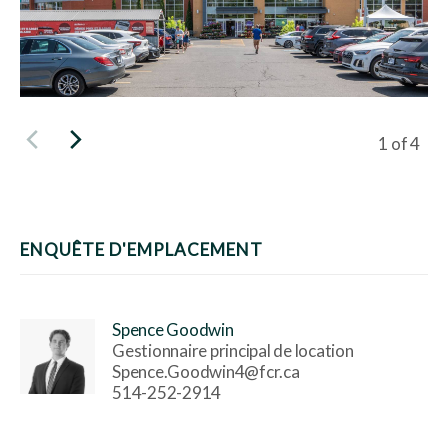
Viewing s
1
of
4
ENQUÊTE D'EMPLACEMENT
Spence Goodwin
Gestionnaire principal de location
Spence.Goodwin4@fcr.ca
514-252-2914