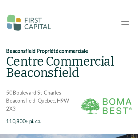
Passer
au
contenu
☰
principal
Beaconsfield Propriété commerciale
Centre Commercial
Beaconsfield
50 Boulevard St-Charles
Beaconsfield
Quebec
H9W
2X3
110,800+ pi. ca.