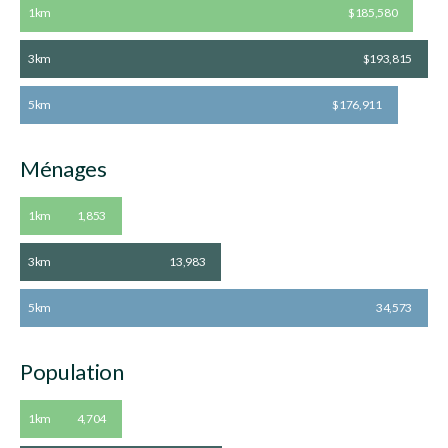
1km
$185,580
3km
$193,815
5km
$176,911
Ménages
1km
1,853
3km
13,983
5km
34,573
Population
1km
4,704