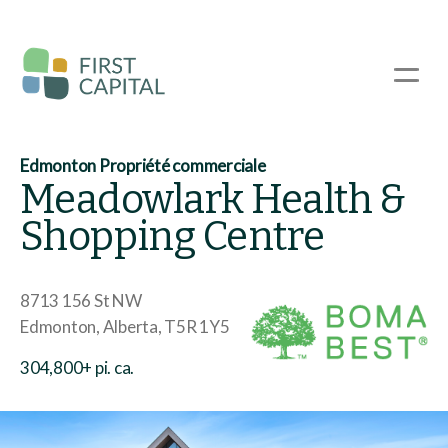
Passer
au
contenu
☰
principal
Edmonton Propriété commerciale
Meadowlark Health &
Shopping Centre
8713 156 St NW
Edmonton
Alberta
T5R 1Y5
304,800+ pi. ca.