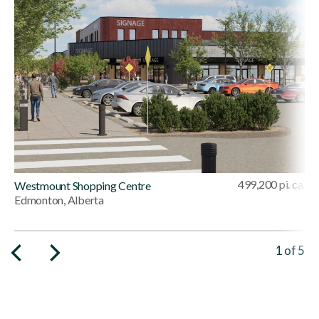
499,200 pi. ca.
Westmount Shopping Centre
Edmonton, Alberta
Viewing 
1
of
5