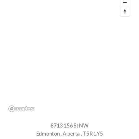
8713 156 St NW
Edmonton
Alberta
T5R 1Y5