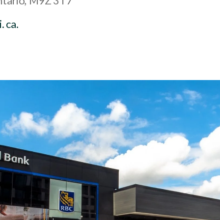
tario
M9Z 3T7
. ca.