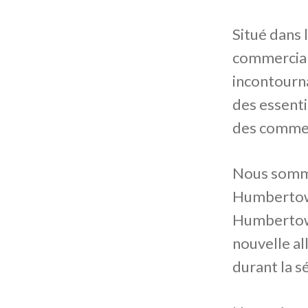
Situé dans 
commercial
incontourna
des essenti
des commer
Nous somme
Humbertown
Humbertown
nouvelle all
durant la s