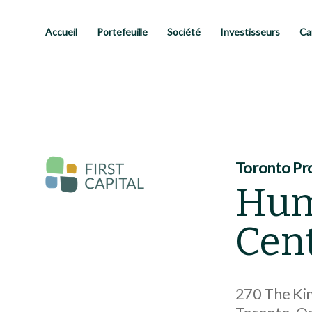
Passer
au
contenu
Accueil
Portefeuille
Société
Investisseurs
Ca
principal
Toronto Pr
Hum
Cen
270 The Ki