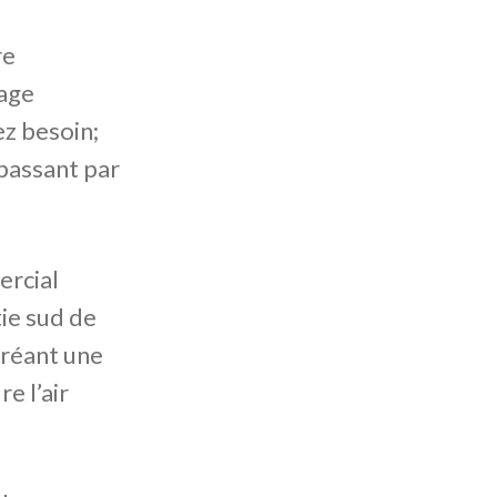
re
age
ez besoin;
 passant par
ercial
ie sud de
créant une
e l’air