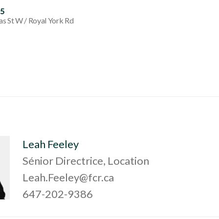
55
s St W / Royal York Rd
Leah Feeley
Sénior Directrice, Location
Leah.Feeley@fcr.ca
647-202-9386