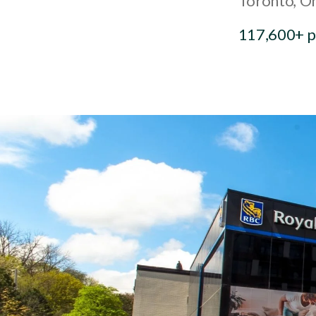
Toronto
On
117,600+ pi