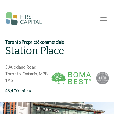
Passer
au
contenu
☰
principal
Toronto Propriété commerciale
Station Place
3 Auckland Road
Toronto
Ontario
M9B
1A5
45,400+ pi. ca.