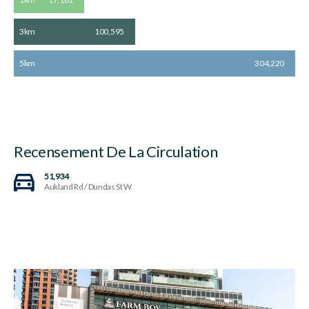
3km
100,595
5km
304,220
Recensement De La Circulation
51,934
Aukland Rd / Dundas St W