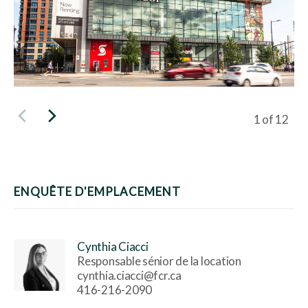
Viewing sli
1
of
12
ENQUÊTE D'EMPLACEMENT
Cynthia Ciacci
Responsable sénior de la location
cynthia.ciacci@fcr.ca
416-216-2090