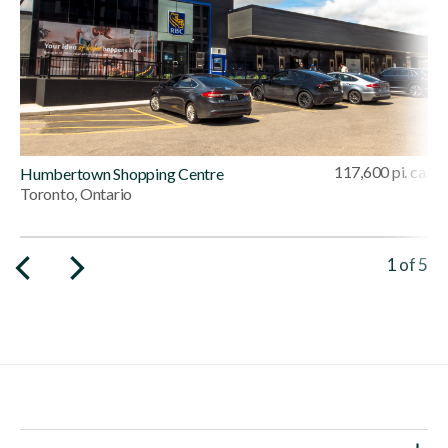
117,600 pi. ca.
Humbertown Shopping Centre
Toronto, Ontario
Viewing 
1
of
5