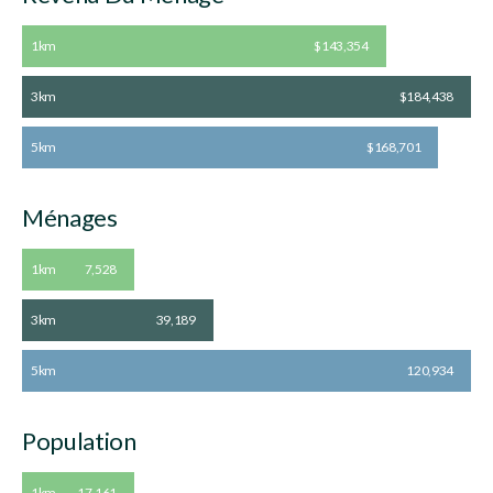
1km
$143,354
3km
$184,438
5km
$168,701
Ménages
1km
7,528
3km
39,189
5km
120,934
Population
1km
17,161