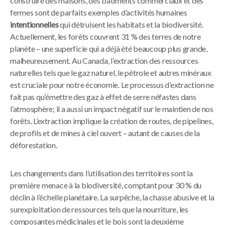
construire des maisons, des bâtiments commerciaux et des
fermes sont de parfaits exemples d’activités humaines
intentionnelles
qui détruisent les habitats et la biodiversité.
Actuellement, les forêts couvrent 31 % des terres de notre
planète – une superficie qui a déjà été beaucoup plus grande,
malheureusement. Au Canada, l’extraction des ressources
naturelles tels que le gaz naturel, le pétrole et autres minéraux
est cruciale pour notre économie. Le processus d’extraction ne
fait pas qu’émettre des gaz à effet de serre néfastes dans
l’atmosphère; il a aussi un impact négatif sur le maintien de nos
forêts. L’extraction implique la création de routes, de pipelines,
de profils et de mines à ciel ouvert – autant de causes de la
déforestation.
Les changements dans l’utilisation des territoires sont la
première menace à la biodiversité, comptant pour 30 % du
déclin à l’échelle planétaire. La surpêche, la chasse abusive et la
surexploitation de ressources tels que la nourriture, les
composantes médicinales et le bois sont la deuxième